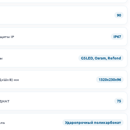
90
IP67
ащиты IP
GSLED, Osram, Refond
ды
1320х230х96
ДхШхВ) мм
75
 ДНАТ
Ударопрочный поликарбонат
ель