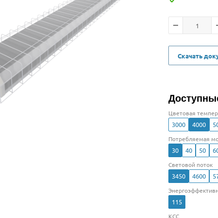
Скачать до
Доступны
Цветовая темпер
3000
4000
5
Потребляемая мо
30
40
50
6
Световой поток
3450
4600
5
Энергоэффективн
115
КСС