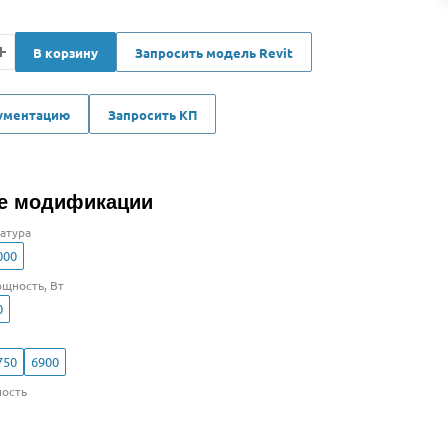
В корзину
Запросить модель Revit
кументацию
Запросить КП
е модификации
атура
000
щность, Вт
0
750
6900
ость