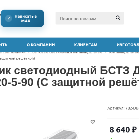
ссии
Написать в
✓
MAX
ИТЬ
О КОМПАНИИ
КЛИЕНТАМ
ИЗГОТОВЛ
е светильники
-
Бытовые светильники антивандальные
-
Антивандальные
 защитной решёткой)
ик светодиодный БСТЗ Д
20-5-90 (С защитной решё
Артикул:
7BZ-DB
8 640
₽