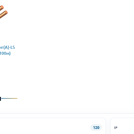
г(А)-LS
(100м)
и
120
IP