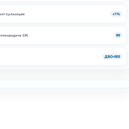
<1%
нт пульсации
90
етопередачи CRI
ДБО-005