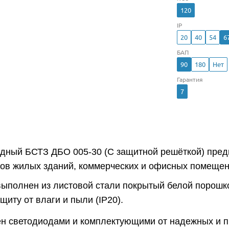
120
IP
20
40
54
6
БАП
90
180
Нет
Гарантия
7
одный БСТЗ ДБО 005-30 (С защитной решёткой) пре
ров жилых зданий, коммерческих и офисных помещен
выполнен из листовой стали покрытый белой порошко
иту от влаги и пыли (IP20).
н светодиодами и комплектующими от надежных и 