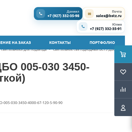
Даниил
Почта
✉
+7 (927) 332-35-98
sales@bstz.ru
Юлия
+7 (927) 332-35-91
ЕНИЕ НА ЗАКАЗ
КОНТАКТЫ
ПОРТФОЛИО
 светильники для подъезда
-
Светильник светодиодный БСТЗ ДБО 005-
БО 005-030 3450-
ткой)
O-005-030-3450-4000-67-120-5-90-90