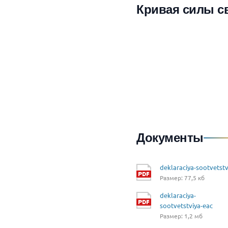
Кривая силы с
Документы
deklaraciya-sootvetstv
Размер: 77,5 кб
deklaraciya-
sootvetstviya-eac
Размер: 1,2 мб