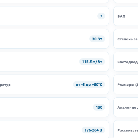
7
БАП
30 Вт
ь
Степень з
115 Лм/Вт
Светодио
от -5 до +50°C
ратур
Размеры (
150
Аналог по
176-264 В
Рассеиват