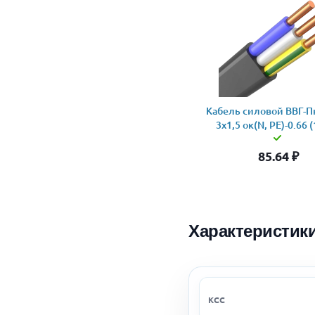
Кабель силовой ВВГ-Пн
3x1,5 ок(N, PE)-0.66 
85.64
₽
Характеристик
КСС