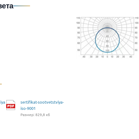
вета
iya
sertifikat-sootvetstviya-
iso-9001
Размер: 829,8 кб