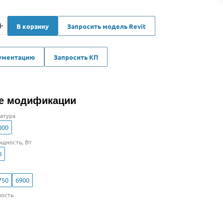
В корзину
Запросить модель Revit
кументацию
Запросить КП
е модификации
атура
000
щность, Вт
0
750
6900
ость