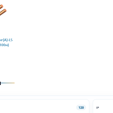
г(А)-LS
(100м)
и
120
IP