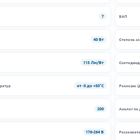
7
БАП
40 Вт
ь
Степень з
115 Лм/Вт
Светодио
от -5 до +50°C
ратур
Размеры (
200
Аналог по
176-264 В
Рассеиват