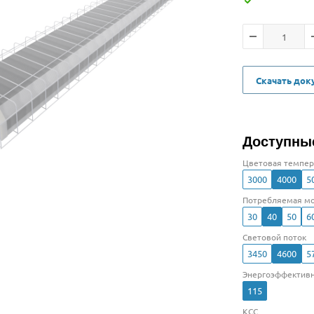
Скачать до
Доступны
Цветовая темпер
3000
4000
5
Потребляемая мо
30
40
50
6
Световой поток
3450
4600
5
Энергоэффективн
115
КСС