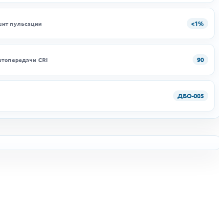
<1%
нт пульсации
90
етопередачи CRI
ДБО-005