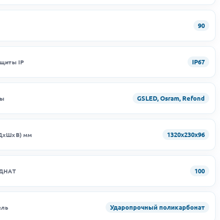
90
IP67
ащиты IP
GSLED, Osram, Refond
ды
1320х230х96
ДхШхВ) мм
100
 ДНАТ
Ударопрочный поликарбонат
ель