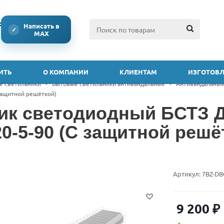
ссии
Написать в
✓
MAX
ИТЬ
О КОМПАНИИ
КЛИЕНТАМ
ИЗГОТОВЛ
е светильники
-
Бытовые светильники антивандальные
-
Антивандальные
 защитной решёткой)
ик светодиодный БСТЗ Д
20-5-90 (С защитной решё
Артикул:
7BZ-DB
9 200
₽