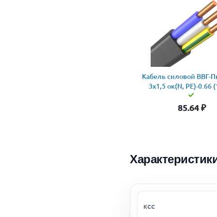
Кабель силовой ВВГ-Пн
3x1,5 ок(N, PE)-0.66 
85.64
₽
Характеристик
КСС