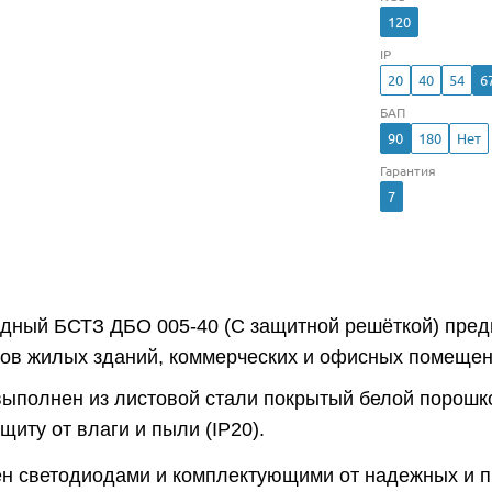
120
IP
20
40
54
6
БАП
90
180
Нет
Гарантия
7
одный БСТЗ ДБО 005-40 (С защитной решёткой) пре
ров жилых зданий, коммерческих и офисных помещен
выполнен из листовой стали покрытый белой порошко
иту от влаги и пыли (IP20).
н светодиодами и комплектующими от надежных и 