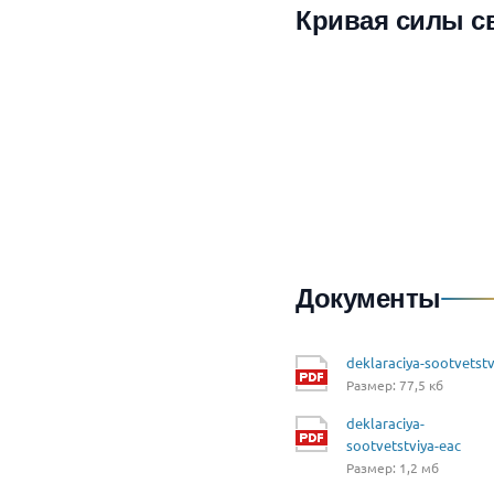
Кривая силы с
Документы
deklaraciya-sootvetstv
Размер: 77,5 кб
deklaraciya-
sootvetstviya-eac
Размер: 1,2 мб