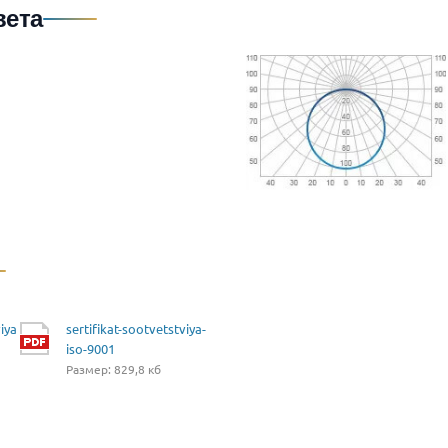
вета
iya
sertifikat-sootvetstviya-
iso-9001
Размер: 829,8 кб