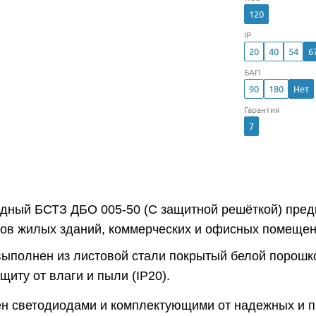
120
IP
20
40
54
6
БАП
90
180
Нет
Гарантия
7
одный БСТЗ ДБО 005-50 (С защитной решёткой) пре
ров жилых зданий, коммерческих и офисных помещен
выполнен из листовой стали покрытый белой порошко
иту от влаги и пыли (IP20).
н светодиодами и комплектующими от надежных и 