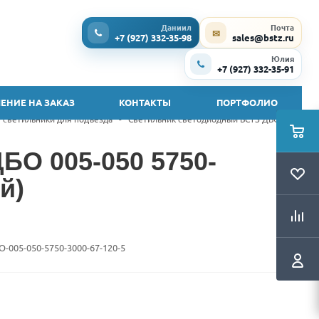
Даниил
Почта
✉
+7 (927) 332-35-98
sales@bstz.ru
Юлия
+7 (927) 332-35-91
ЕНИЕ НА ЗАКАЗ
КОНТАКТЫ
ПОРТФОЛИО
 светильники для подъезда
-
Светильник светодиодный БСТЗ ДБО 005-
БО 005-050 5750-
й)
O-005-050-5750-3000-67-120-5