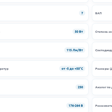
7
БАП
50 Вт
ь
Степень з
115 Лм/Вт
Светодио
от -5 до +50°C
ратур
Размеры (
250
Аналог по
176-264 В
Рассеиват