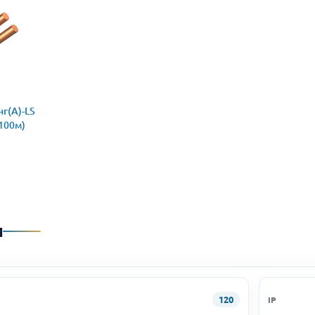
г(А)-LS
(100м)
и
120
IP