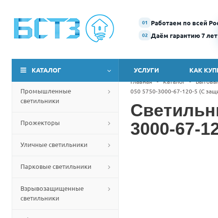
Работаем по всей Ро
01
Даём гарантию 7 лет
02
КАТАЛОГ
УСЛУГИ
КАК КУП
Главная
-
Каталог
-
Бытовы
Промышленные
050 5750-3000-67-120-5 (С за
светильники
Светильн
Прожекторы
3000-67-1
Уличные светильники
Парковые светильники
Взрывозащищенные
светильники