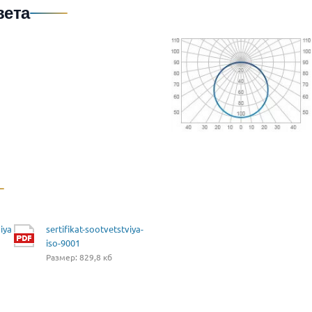
вета
iya
sertifikat-sootvetstviya-
iso-9001
Размер: 829,8 кб