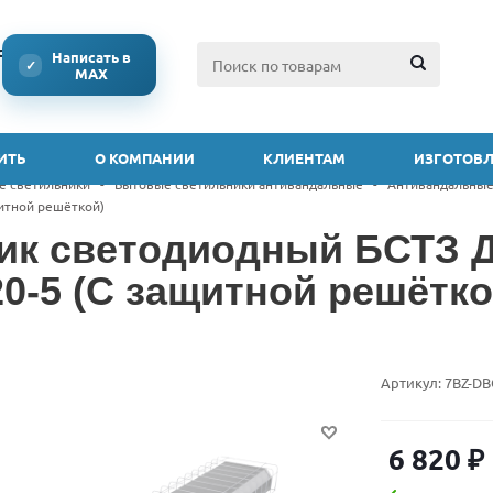
ссии
Написать в
✓
MAX
ИТЬ
О КОМПАНИИ
КЛИЕНТАМ
ИЗГОТОВЛ
е светильники
-
Бытовые светильники антивандальные
-
Антивандальные
щитной решёткой)
ик светодиодный БСТЗ Д
20-5 (С защитной решётко
Артикул:
7BZ-DB
6 820
₽