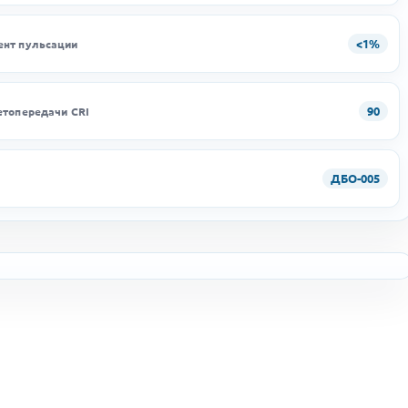
<1%
нт пульсации
90
етопередачи CRI
ДБО-005