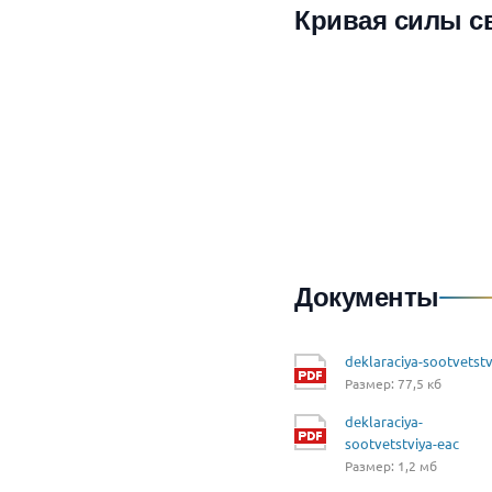
Кривая силы с
Документы
deklaraciya-sootvetstv
Размер: 77,5 кб
deklaraciya-
sootvetstviya-eac
Размер: 1,2 мб