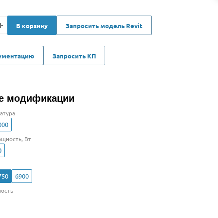
В корзину
Запросить модель Revit
кументацию
Запросить КП
е модификации
атура
000
щность, Вт
0
750
6900
ость