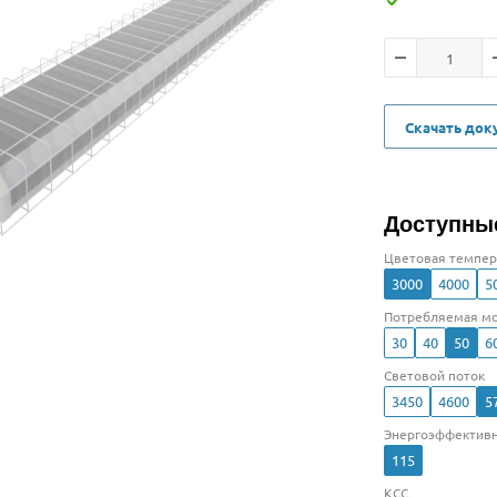
Скачать до
Доступны
Цветовая темпер
3000
4000
5
Потребляемая мо
30
40
50
6
Световой поток
3450
4600
5
Энергоэффективн
115
КСС