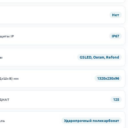
Нет
IP67
ащиты IP
GSLED, Osram, Refond
ды
1320х230х96
ДхШхВ) мм
125
 ДНАТ
Ударопрочный поликарбонат
ель