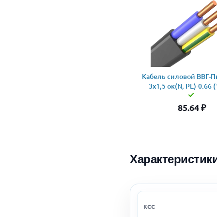
Кабель силовой ВВГ-Пн
3x1,5 ок(N, PE)-0.66 
85.64
₽
Характеристик
КСС