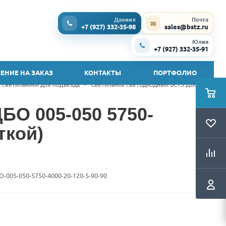
Даниил
Почта
✉
+7 (927) 332-35-98
sales@bstz.ru
Юлия
+7 (927) 332-35-91
ЕНИЕ НА ЗАКАЗ
КОНТАКТЫ
ПОРТФОЛИО
 светильники для подъезда
-
Светильник светодиодный БСТЗ ДБО 005-
БО 005-050 5750-
ткой)
O-005-050-5750-4000-20-120-5-90-90