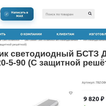
ссии
Написать в
✓
MAX
ИТЬ
О КОМПАНИИ
КЛИЕНТАМ
ИЗГОТОВЛ
е светильники
-
Бытовые светильники антивандальные
-
Антивандальные
 защитной решёткой)
ик светодиодный БСТЗ Д
20-5-90 (С защитной решё
Артикул:
7BZ-DB
9 820
₽