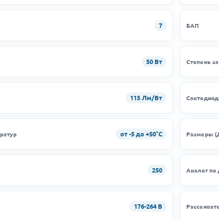
7
БАП
50 Вт
ь
Степень з
115 Лм/Вт
Светодио
от -5 до +50°C
ратур
Размеры (
250
Аналог по
176-264 В
Рассеиват