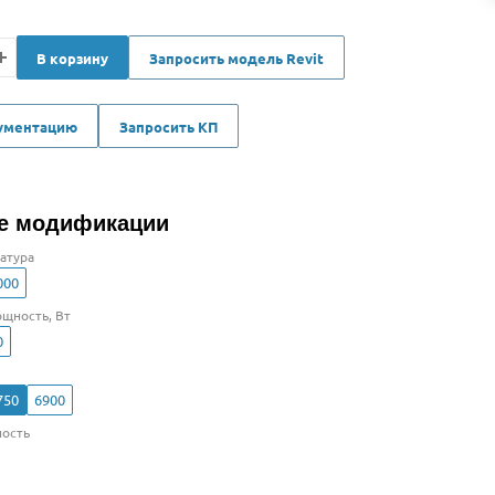
В корзину
Запросить модель Revit
кументацию
Запросить КП
е модификации
атура
000
щность, Вт
0
750
6900
ость