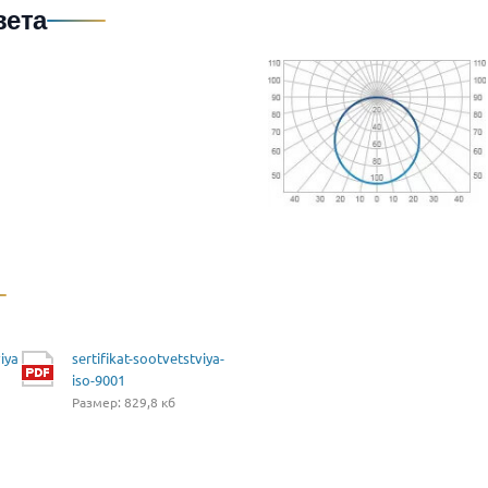
вета
iya
sertifikat-sootvetstviya-
iso-9001
Размер: 829,8 кб