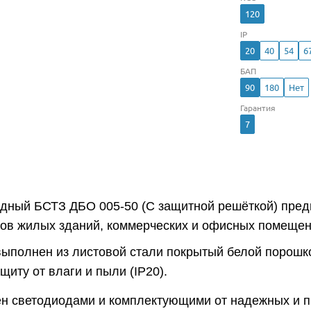
120
IP
20
40
54
6
БАП
90
180
Нет
Гарантия
7
одный БСТЗ ДБО 005-50 (С защитной решёткой) пре
ров жилых зданий, коммерческих и офисных помещен
выполнен из листовой стали покрытый белой порошко
иту от влаги и пыли (IP20).
н светодиодами и комплектующими от надежных и 