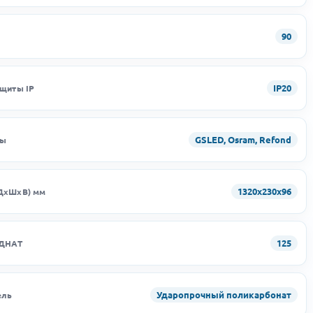
90
IP20
ащиты IP
GSLED, Osram, Refond
ды
1320х230х96
ДхШхВ) мм
125
 ДНАТ
Ударопрочный поликарбонат
ель