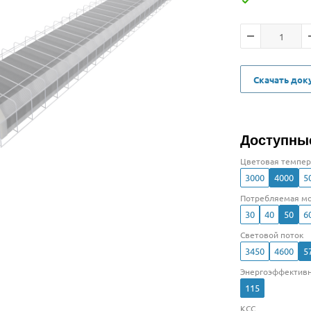
Скачать до
Доступны
Цветовая темпер
3000
4000
5
Потребляемая мо
30
40
50
6
Световой поток
3450
4600
5
Энергоэффективн
115
КСС