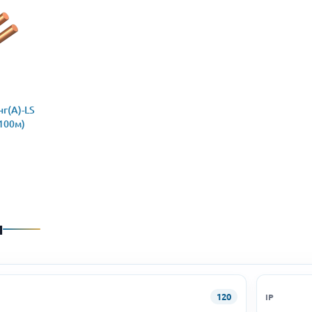
г(А)-LS
(100м)
и
120
IP