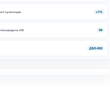
<1%
нт пульсации
90
етопередачи CRI
ДБО-005