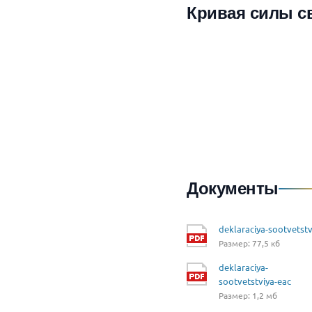
Кривая силы с
Документы
deklaraciya-sootvetstv
Размер: 77,5 кб
deklaraciya-
sootvetstviya-eac
Размер: 1,2 мб