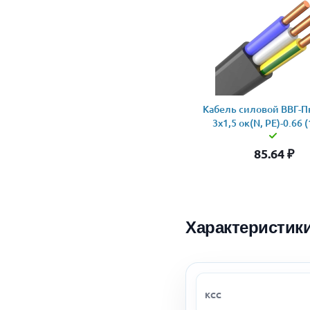
Кабель силовой ВВГ-Пн
3x1,5 ок(N, PE)-0.66 
85.64
₽
Характеристик
КСС