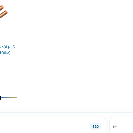
г(А)-LS
(100м)
и
120
IP