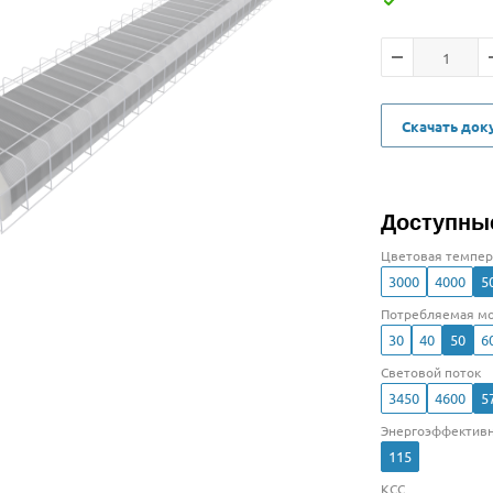
Скачать до
Доступны
Цветовая темпер
3000
4000
5
Потребляемая мо
30
40
50
6
Световой поток
3450
4600
5
Энергоэффективн
115
КСС