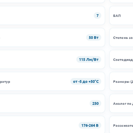
7
БАП
50 Вт
ь
Степень з
115 Лм/Вт
Светодио
от -5 до +50°C
ратур
Размеры (
250
Аналог по
176-264 В
Рассеиват