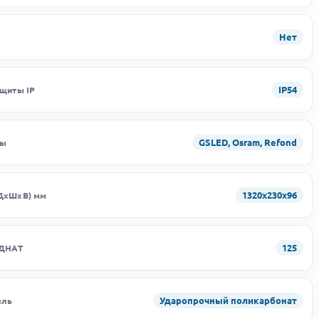
Нет
IP54
ащиты IP
GSLED, Osram, Refond
ды
1320х230х96
ДхШхВ) мм
125
 ДНАТ
Ударопрочный поликарбонат
ель