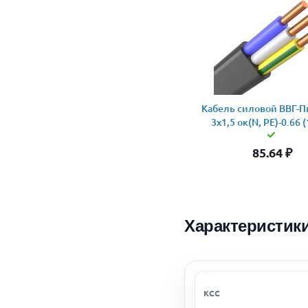
Кабель силовой ВВГ-Пн
3x1,5 ок(N, PE)-0.66 
85.64
₽
Характеристик
КСС