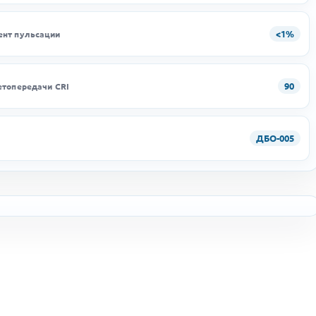
<1%
нт пульсации
90
етопередачи CRI
ДБО-005