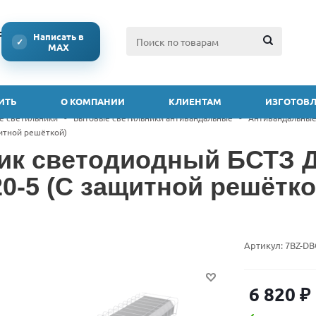
ссии
Написать в
✓
MAX
ИТЬ
О КОМПАНИИ
КЛИЕНТАМ
ИЗГОТОВЛ
е светильники
-
Бытовые светильники антивандальные
-
Антивандальные
щитной решёткой)
ик светодиодный БСТЗ Д
20-5 (С защитной решётко
Артикул:
7BZ-DB
6 820
₽