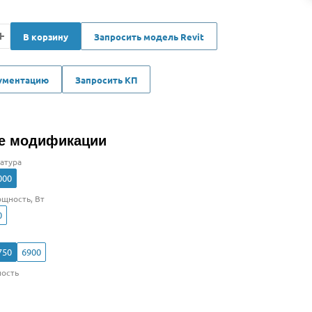
В корзину
Запросить модель Revit
кументацию
Запросить КП
е модификации
атура
000
щность, Вт
0
750
6900
ость