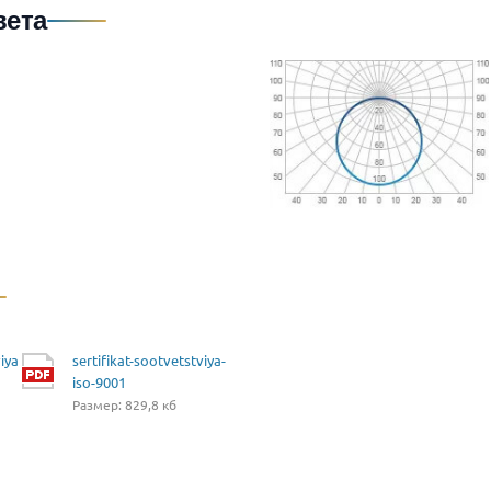
вета
iya
sertifikat-sootvetstviya-
iso-9001
Размер: 829,8 кб