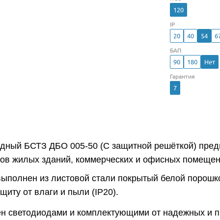
120
IP
20
40
54
6
БАП
90
180
Нет
Гарантия
7
одный БСТЗ ДБО 005-50 (С защитной решёткой) пре
ров жилых зданий, коммерческих и офисных помещен
выполнен из листовой стали покрытый белой порошко
иту от влаги и пыли (IP20).
н светодиодами и комплектующими от надежных и 