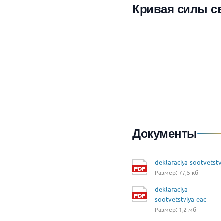
Кривая силы с
Документы
deklaraciya-sootvetstv
Размер: 77,5 кб
deklaraciya-
sootvetstviya-eac
Размер: 1,2 мб