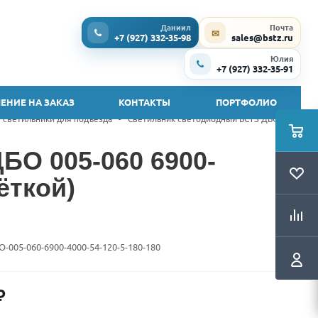
Даниил
Почта
✉
+7 (927) 332-35-98
sales@bstz.ru
Юлия
+7 (927) 332-35-91
ЕНИЕ НА ЗАКАЗ
КОНТАКТЫ
ПОРТФОЛИО
 светильники для подъезда
-
Светильник светодиодный БСТЗ ДБО 005-
БО 005-060 6900-
ёткой)
O-005-060-6900-4000-54-120-5-180-180
₽