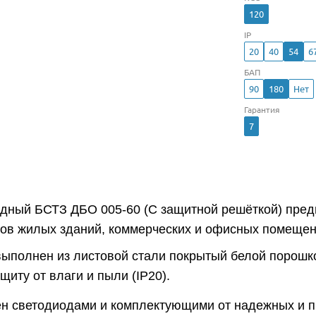
120
IP
20
40
54
6
БАП
90
180
Нет
Гарантия
7
одный БСТЗ ДБО 005-60 (С защитной решёткой) пре
ров жилых зданий, коммерческих и офисных помещен
выполнен из листовой стали покрытый белой порошко
иту от влаги и пыли (IP20).
н светодиодами и комплектующими от надежных и 