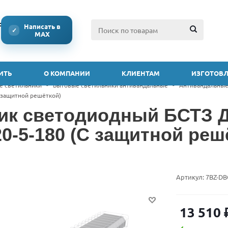
ссии
Написать в
✓
MAX
ИТЬ
О КОМПАНИИ
КЛИЕНТАМ
ИЗГОТОВЛ
е светильники
-
Бытовые светильники антивандальные
-
Антивандальные
С защитной решёткой)
ик светодиодный БСТЗ Д
20-5-180 (С защитной реш
Артикул:
7BZ-DB
13 510