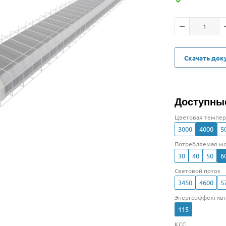
Скачать до
Доступны
Цветовая темпер
3000
4000
5
Потребляемая мо
30
40
50
6
Световой поток
3450
4600
5
Энергоэффективн
115
КСС