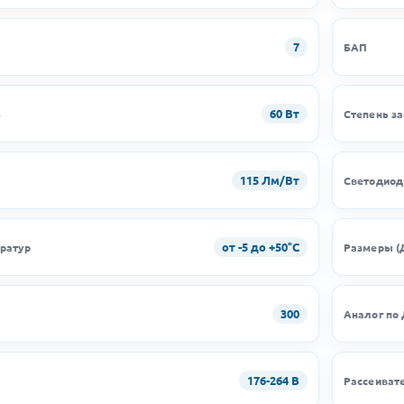
7
БАП
60 Вт
ь
Степень з
115 Лм/Вт
Светодио
от -5 до +50°C
ратур
Размеры (
300
Аналог по
176-264 В
Рассеиват