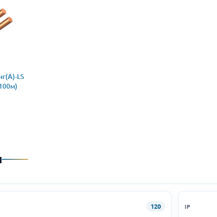
г(А)-LS
(100м)
и
120
IP