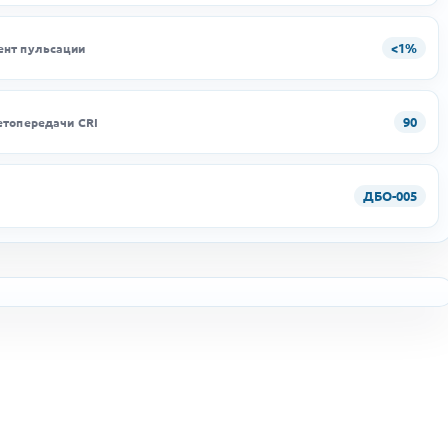
<1%
нт пульсации
90
етопередачи CRI
ДБО-005