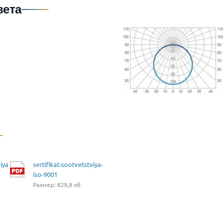
вета
iya
sertifikat-sootvetstviya-
iso-9001
Размер: 829,8 кб