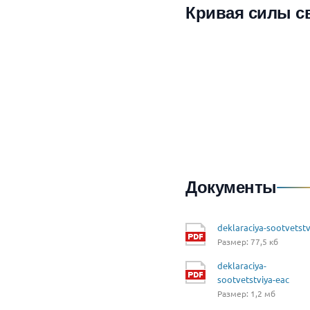
Кривая силы с
Документы
deklaraciya-sootvetstv
Размер: 77,5 кб
deklaraciya-
sootvetstviya-eac
Размер: 1,2 мб