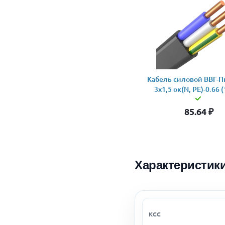
Кабель силовой ВВГ-Пн
3x1,5 ок(N, PE)-0.66 
85.64
₽
Характеристик
КСС