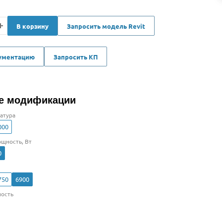
В корзину
Запросить модель Revit
кументацию
Запросить КП
е модификации
атура
000
щность, Вт
0
750
6900
ость