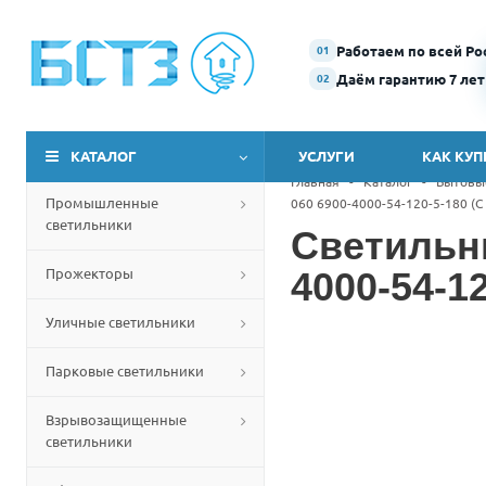
Работаем по всей Ро
01
Даём гарантию 7 лет
02
КАТАЛОГ
УСЛУГИ
КАК КУП
Главная
-
Каталог
-
Бытовы
Промышленные
060 6900-4000-54-120-5-180 (
светильники
Светильн
Прожекторы
4000-54-1
Уличные светильники
Парковые светильники
Взрывозащищенные
светильники