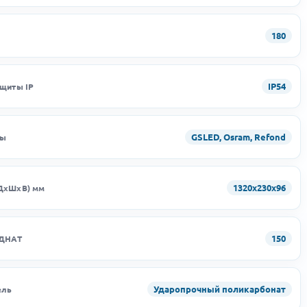
180
IP54
ащиты IP
GSLED, Osram, Refond
ды
1320х230х96
ДхШхВ) мм
150
 ДНАТ
Ударопрочный поликарбонат
ель