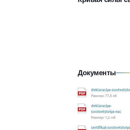
Документы
deklaraciya-sootvetstv
Размер: 77,5 кб
deklaraciya-
sootvetstviya-eac
Размер: 1,2 мб
sertifikat-sootvetstviy