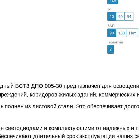
IP
20
40
54
БАП
90
180
Нет
Гарантия
7
одный БСТЗ ДПО 005-30 предназначен для освещени
чреждений, коридоров жилых зданий, коммерческих
выполнен из листовой стали. Это обеспечивает долг
н светодиодами и комплектующими от надежных и 
беспечивают длительный срок эксплуатации наших св