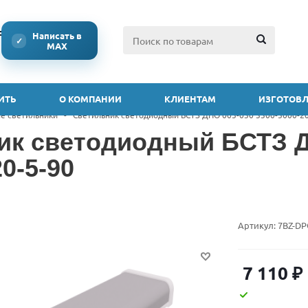
ссии
Написать в
✓
MAX
ИТЬ
О КОМПАНИИ
КЛИЕНТАМ
ИЗГОТОВЛ
е светильники
-
Светильник светодиодный БСТЗ ДПО 005-030 3300-5000-20
ик светодиодный БСТЗ Д
0-5-90
Артикул:
7BZ-DP
7 110
₽