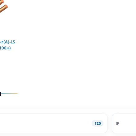
г(А)-LS
(100м)
и
120
IP