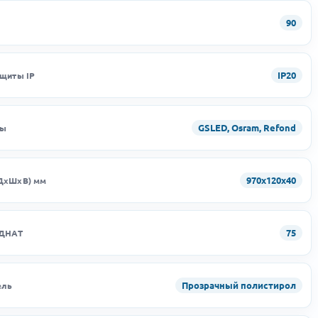
90
IP20
ащиты IP
GSLED, Osram, Refond
ды
970х120х40
ДхШхВ) мм
75
 ДНАТ
Прозрачный полистирол
ель