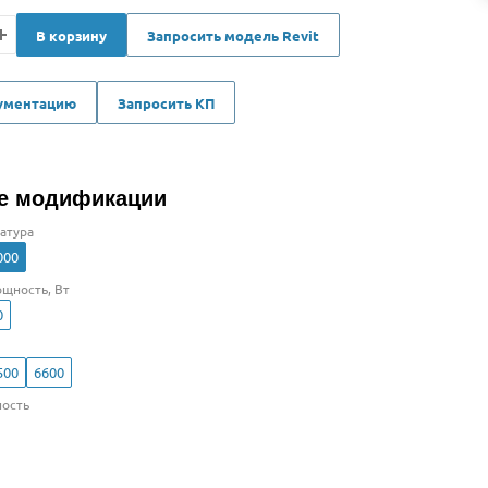
В корзину
Запросить модель Revit
кументацию
Запросить КП
е модификации
атура
000
щность, Вт
0
500
6600
ость