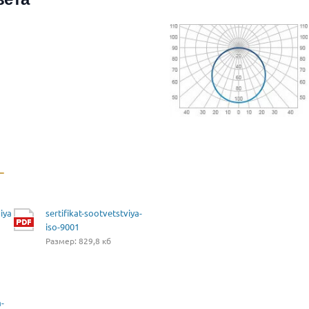
iya
sertifikat-sootvetstviya-
iso-9001
Размер: 829,8 кб
a-