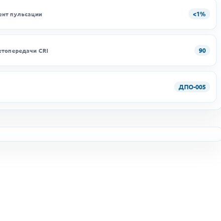
<1%
нт пульсации
90
етопередачи CRI
ДПО-005