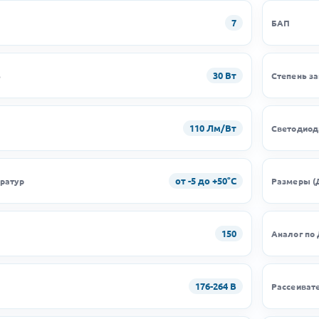
7
БАП
30 Вт
ь
Степень з
110 Лм/Вт
Светодио
от -5 до +50°C
ратур
Размеры (
150
Аналог по
176-264 В
Рассеиват