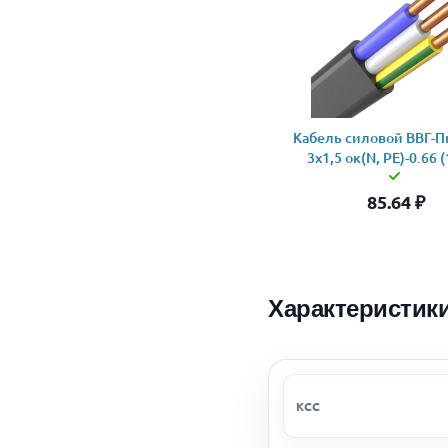
Кабель силовой ВВГ-Пн
3x1,5 ок(N, PE)-0.66 
85.64
₽
Характеристик
КСС