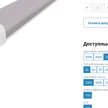
Скачать до
Доступны
Цветовая темпер
3000
4000
5
Потребляемая мо
30
40
50
6
Световой поток
3300
4400
5
Энергоэффективн
110
КСС
120