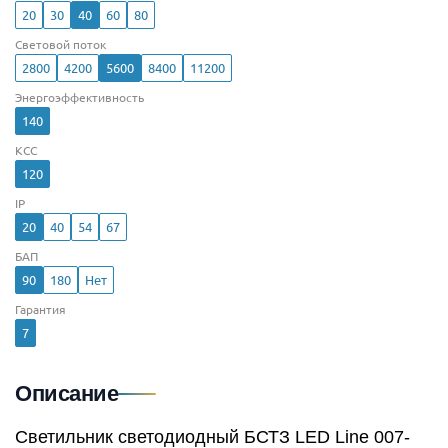
20
30
40
60
80
Световой поток
2800
4200
5600
8400
11200
Энергоэффективность
140
КСС
120
IP
20
40
54
67
БАП
90
180
Нет
Гарантия
7
Описание
Светильник светодиодный БСТЗ LED Line 007-