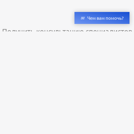
Чем вам помочь?
Получить консультацию специалистов
и бесплатный светотехнический расчет
Оставьте заявку — мы подберём оригинальные светильники и люстры
с учётом всех ваших пожеланий по проекту.
Уже сотни клиентов по всей России доверяют нашему производству.
Заказать расчёт
+79273323598