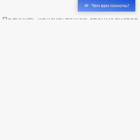
Чем вам помочь?
Получить консультацию специалистов
и бесплатный светотехнический расчет
Оставьте заявку — мы подберём оригинальные светильники и люстры
с учётом всех ваших пожеланий по проекту.
Уже сотни клиентов по всей России доверяют нашему производству.
Заказать расчёт
+79273323598
Пн-Пт: с 9:00 до 18:00;