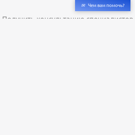
Чем вам помочь?
Получить консультацию специалистов
и бесплатный светотехнический расчет
Оставьте заявку — мы подберём оригинальные светильники и люстры
с учётом всех ваших пожеланий по проекту.
Уже сотни клиентов по всей России доверяют нашему производству.
Заказать расчёт
+79273323598
Пн-Пт: с 9:00 до 18:00;