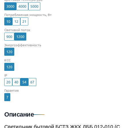
3000
4000
5000
Потребляемая мощность, Вт
10
12
21
Световой поток
900
1200
Энергоэффективность
120
КСС
120
IP
20
40
54
67
Гарантия
7
Описание
Светильник бытовой БСТЗ ЖКХ ДББ 012-010 (С