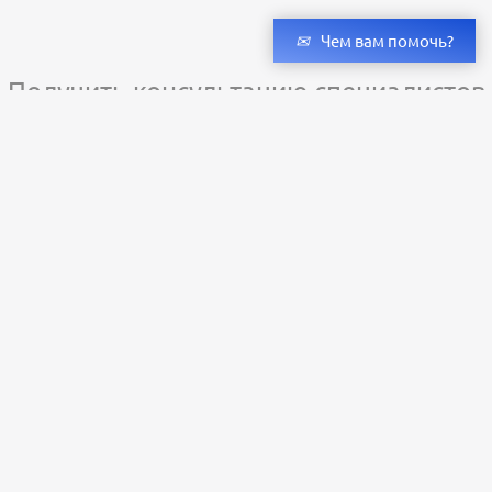
Чем вам помочь?
Получить консультацию специалистов
и бесплатный светотехнический расчет
Оставьте заявку — мы подберём оригинальные светильники и люстры
с учётом всех ваших пожеланий по проекту.
Уже сотни клиентов по всей России доверяют нашему производству.
Заказать расчёт
+79273323598
Пн-Пт: с 9:00 до 18:00;