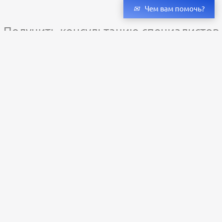
Чем вам помочь?
Получить консультацию специалистов
и бесплатный светотехнический расчет
Оставьте заявку — мы подберём оригинальные светильники и люстры
с учётом всех ваших пожеланий по проекту.
Уже сотни клиентов по всей России доверяют нашему производству.
Заказать расчёт
+79273323598
Пн-Пт: с 9:00 до 18:00;