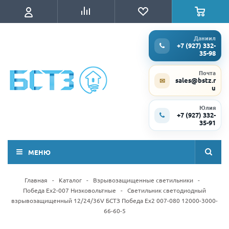
Даниил
+7 (927) 332-
35-98
Почта
sales@bstz.r
✉
u
Юлия
+7 (927) 332-
35-91
МЕНЮ
Главная
-
Каталог
-
Взрывозащищенные светильники
-
Победа Ex2-007 Низковольтные
-
Светильник светодиодный
взрывозащищенный 12/24/36V БСТЗ Победа Ex2 007-080 12000-3000-
66-60-5