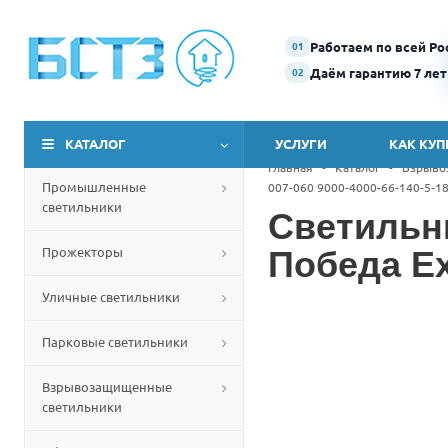
Работаем по всей Ро
01
Даём гарантию 7 лет
02
КАТАЛОГ
УСЛУГИ
КАК КУП
Главная
-
Каталог
-
Взрыво
Промышленные
007-060 9000-4000-66-140-5-18
светильники
Светильн
Прожекторы
Победа Ex
Уличные светильники
Парковые светильники
Взрывозащищенные
светильники