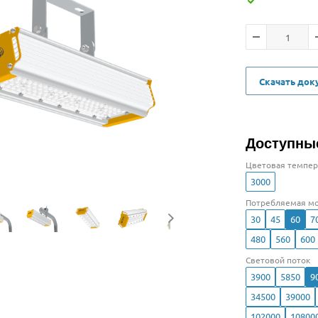
Скачать до
Доступны
Цветовая темпер
3000
Потребляемая мо
30
45
60
7
480
560
600
Световой поток
3900
5850
9
34500
39000
102000
10800