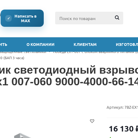
ссии
Написать в
✓
MAX
ИТЬ
О КОМПАНИИ
КЛИЕНТАМ
ИЗГОТОВЛ
защищенные светильники
-
Победа Ex1-007 с блоком аварийного питания (
0 (БАП 3 часа)
ик светодиодный взры
1 007-060 9000-4000-66-14
Артикул:
7BZ-EX
16 130