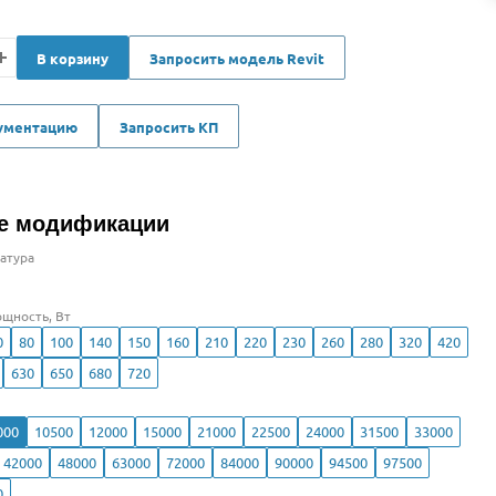
В корзину
Запросить модель Revit
кументацию
Запросить КП
е модификации
атура
щность, Вт
0
80
100
140
150
160
210
220
230
260
280
320
420
630
650
680
720
000
10500
12000
15000
21000
22500
24000
31500
33000
42000
48000
63000
72000
84000
90000
94500
97500
0