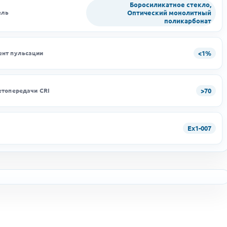
Боросиликатное стекло,
Оптический монолитный
ель
поликарбонат
<1%
нт пульсации
>70
етопередачи CRI
Ex1-007