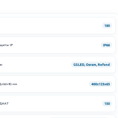
180
IP66
ащиты IP
GSLED, Osram, Refond
ды
400х123х63
ДхШхВ) мм
150
 ДНАТ