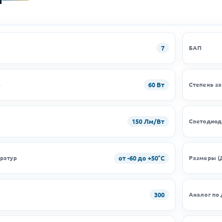
7
БАП
60 Вт
ь
Степень з
150 Лм/Вт
Светодио
от -60 до +50°C
ратур
Размеры (
300
Аналог по