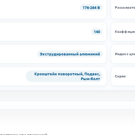
176-264 В
Рассеиват
140
Коэффицие
Экструдированный алюминий
Индекс цв
Кронштейн поворотный, Подвес,
Серия
Рым-болт
ристиках или описании?