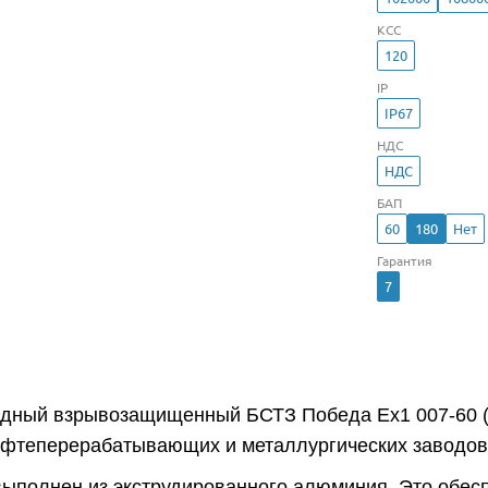
КСС
120
IP
IP67
НДС
НДС
БАП
60
180
Нет
Гарантия
7
одный взрывозащищенный БСТЗ Победа Ex1 007-60 (
ефтеперерабатывающих и металлургических заводов,
выполнен из экструдированного алюминия. Это обес