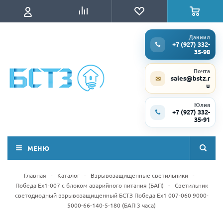
Даниил
+7 (927) 332-
35-98
Почта
sales@bstz.r
✉
u
Юлия
+7 (927) 332-
35-91
МЕНЮ
Главная
-
Каталог
-
Взрывозащищенные светильники
-
Победа Ex1-007 с блоком аварийного питания (БАП)
-
Светильник
светодиодный взрывозащищенный БСТЗ Победа Ex1 007-060 9000-
5000-66-140-5-180 (БАП 3 часа)