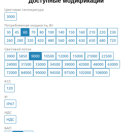
Доступные модификации
Цветовая температура
3000
Потребляемая мощность, Вт
30
45
60
70
80
100
140
150
160
210
220
230
260
280
320
420
480
560
600
630
650
680
720
Световой поток
3900
5850
9000
10500
12000
15000
21000
22500
24000
31500
33000
34500
39000
42000
48000
63000
72000
84000
90000
94500
97500
102000
108000
КСС
120
IP
IP67
НДС
НДС
БАП