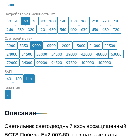
3000
Потребляемая мощность, Вт
30
45
60
70
80
100
140
150
160
210
220
230
260
280
320
420
480
560
600
630
650
680
720
Световой поток
3900
5850
9000
10500
12000
15000
21000
22500
24000
31500
33000
34500
39000
42000
48000
63000
72000
84000
90000
94500
97500
102000
108000
БАП
60
180
Нет
Гарантия
7
Описание
Светильник светодиодный взрывозащищенный
БСТЗ Победа Ex2 007-60 предназначен для