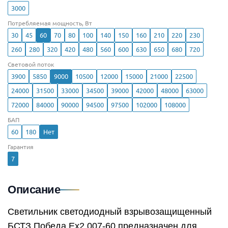
3000
Потребляемая мощность, Вт
30
45
60
70
80
100
140
150
160
210
220
230
260
280
320
420
480
560
600
630
650
680
720
Световой поток
3900
5850
9000
10500
12000
15000
21000
22500
24000
31500
33000
34500
39000
42000
48000
63000
72000
84000
90000
94500
97500
102000
108000
БАП
60
180
Нет
Гарантия
7
Описание
Светильник светодиодный взрывозащищенный
БСТЗ Победа Ex2 007-60 предназначен для