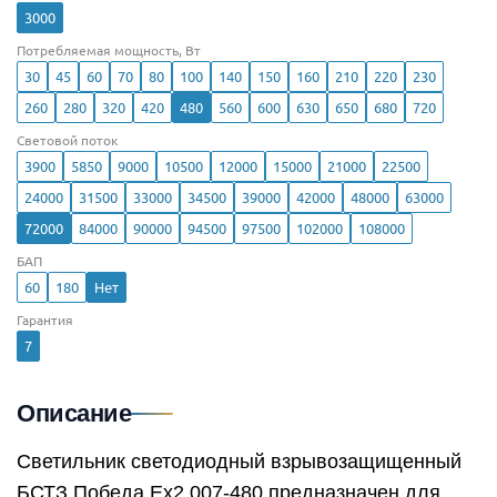
3000
Потребляемая мощность, Вт
30
45
60
70
80
100
140
150
160
210
220
230
260
280
320
420
480
560
600
630
650
680
720
Световой поток
3900
5850
9000
10500
12000
15000
21000
22500
24000
31500
33000
34500
39000
42000
48000
63000
72000
84000
90000
94500
97500
102000
108000
БАП
60
180
Нет
Гарантия
7
Описание
Светильник светодиодный взрывозащищенный
БСТЗ Победа Ex2 007-480 предназначен для