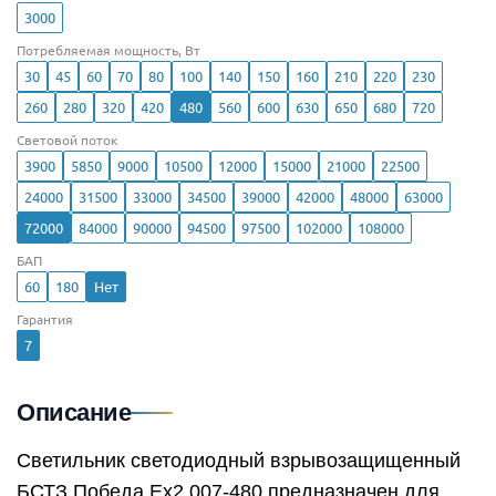
3000
Потребляемая мощность, Вт
30
45
60
70
80
100
140
150
160
210
220
230
260
280
320
420
480
560
600
630
650
680
720
Световой поток
3900
5850
9000
10500
12000
15000
21000
22500
24000
31500
33000
34500
39000
42000
48000
63000
72000
84000
90000
94500
97500
102000
108000
БАП
60
180
Нет
Гарантия
7
Описание
Светильник светодиодный взрывозащищенный
БСТЗ Победа Ex2 007-480 предназначен для