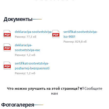
Документы
deklaraciya-sootvetstviya
sertifikat-sootvetstviya-
iso-9001
Размер: 77,5 кб
Размер: 829,8 кб
deklaraciya-
sootvetstviya-eac
Размер: 1,2 мб
sertifikat-sootvetstviya-
pozharnoj-bezopasnosti
Размер: 1,2 мб
Что можно улучшить на этой странице?
Сообщите
нам
Фотогалерея