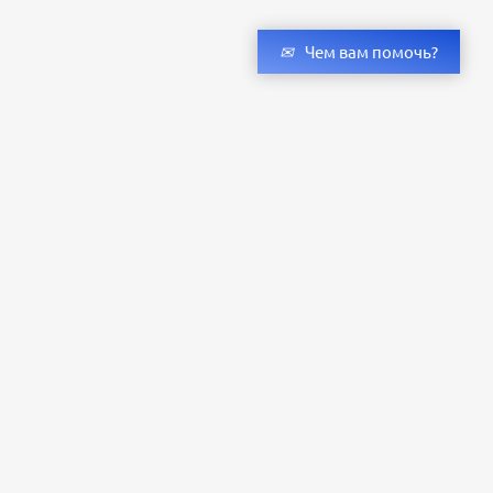
Чем вам помочь?
Получить консультацию специалистов
и бесплатный светотехнический расчет
Оставьте заявку — мы подберём оригинальные светильники и люстры
с учётом всех ваших пожеланий по проекту.