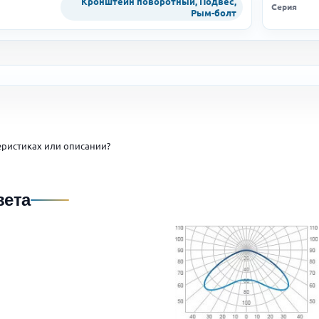
Кронштейн поворотный, Подвес,
Серия
Рым-болт
ристиках или описании?
вета