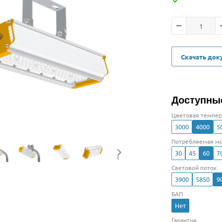
Скачать до
Доступны
Цветовая темпер
3000
4000
5
Потребляемая мо
30
45
60
7
Световой поток
3900
5850
9
БАП
Нет
Гарантия