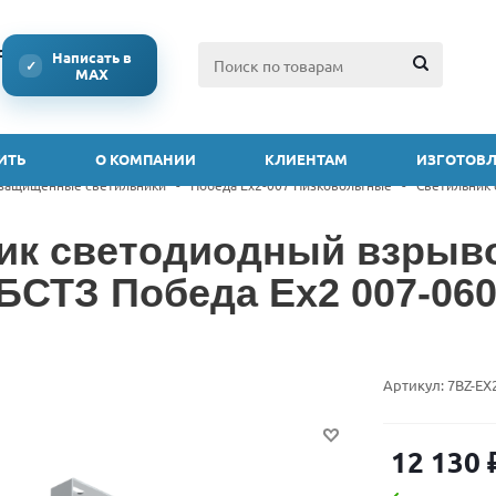
ссии
Написать в
✓
MAX
ИТЬ
О КОМПАНИИ
КЛИЕНТАМ
ИЗГОТОВЛ
защищенные светильники
-
Победа Ex2-007 Низковольтные
-
Светильник
ик светодиодный взры
 БСТЗ Победа Ex2 007-060
Артикул:
7BZ-EX
12 130