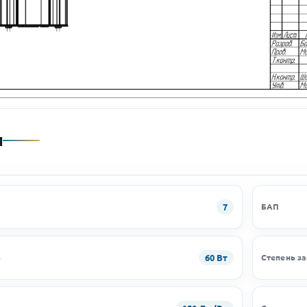
и
7
БАП
60 Вт
ь
Степень з