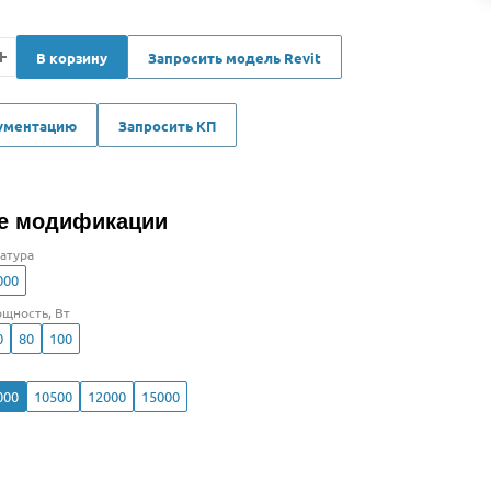
В корзину
Запросить модель Revit
кументацию
Запросить КП
е модификации
атура
000
щность, Вт
0
80
100
000
10500
12000
15000