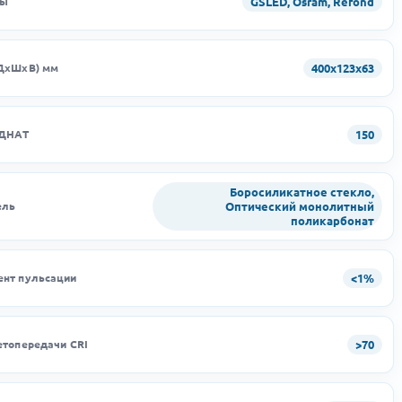
GSLED, Osram, Refond
ды
400х123х63
ДхШхВ) мм
150
 ДНАТ
Боросиликатное стекло,
Оптический монолитный
ель
поликарбонат
<1%
нт пульсации
>70
етопередачи CRI