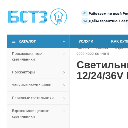
Работаем по всей Ро
01
Даём гарантию 7 лет
02
КАТАЛОГ
УСЛУГИ
КАК КУП
Главная
-
Каталог
-
Взрыво
Промышленные
9000-4000-66-140-5
светильники
Светильн
Прожекторы
12/24/36V
Уличные светильники
Парковые светильники
Взрывозащищенные
светильники