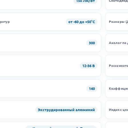
150 Лм/Вт
Светодио
от -60 до +50°C
ратур
Размеры (
300
Аналог по
12-36 В
Рассеиват
140
Коэффицие
Экструдированный алюминий
Индекс цв