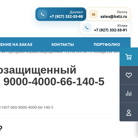
Даниил
Почта
✉
+7 (927) 332-35-98
sales@bstz.ru
Юлия
+7 (927) 332-35-91
ЕНИЕ НА ЗАКАЗ
КОНТАКТЫ
ПОРТФОЛИО
 светодиодный взрывозащищенный 12/24/36V БСТЗ Победа Ex2 007-060
возащищенный
 9000-4000-66-140-5
2-N07-060-9000-4000-66-140-5
₽