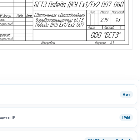
Нет
IP66
ащиты IP