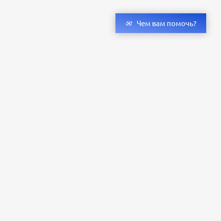
Чем вам помочь?
Получить консультацию специалистов
и бесплатный светотехнический расчет
Оставьте заявку — мы подберём оригинальные светильники и люстры
с учётом всех ваших пожеланий по проекту.