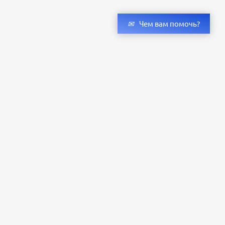
Чем вам помочь?
Получить консультацию специалистов
и бесплатный светотехнический расчет
Оставьте заявку — мы подберём оригинальные светильники и люстры
с учётом всех ваших пожеланий по проекту.